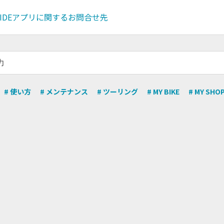
O RIDEアプリに関するお問合せ先
# 使い方
# メンテナンス
# ツーリング
# MY BIKE
# MY SHO