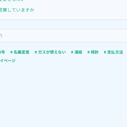
営業していますか
番号
# 名義変更
# ガスが使えない
# 凍結
# 検針
# 支払方法
Gマイページ