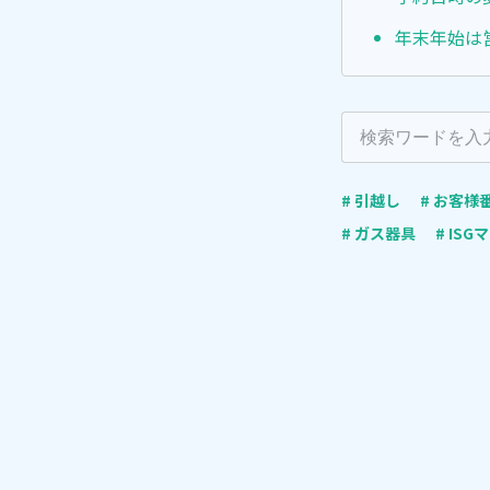
年末年始は
# 引越し
# お客様
# ガス器具
# IS