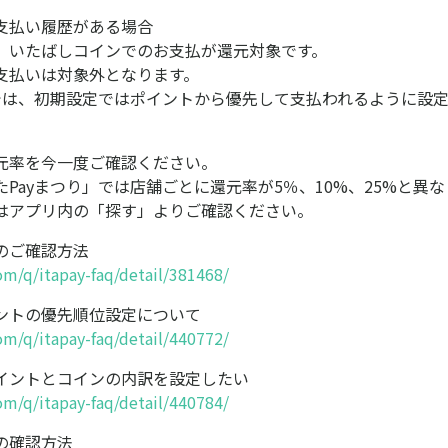
支払い履歴がある場合
、いたばしコインでのお支払が還元対象です。
支払いは対象外となります。
yでは、初期設定ではポイントから優先して支払われるように設
元率を今一度ご確認ください。
Payまつり」では店舗ごとに還元率が5％、10%、25%と異
はアプリ内の「探す」よりご確認ください。
のご確認方法
com/q/itapay-faq/detail/381468/
ントの優先順位設定について
com/q/itapay-faq/detail/440772/
イントとコインの内訳を設定したい
com/q/itapay-faq/detail/440784/
の確認方法