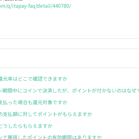
com/q/itapay-faq/detail/440780/
還元率はどこで確認できますか
ン期間中にコインで決済したが、ポイントが付かないのはなぜ
支払った場合も還元対象ですか
の支払額に対してポイントがもらえますか
どうしたらもらえますか
ンで獲得したポイントの有効期限はありますか