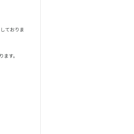
定しておりま
なります。