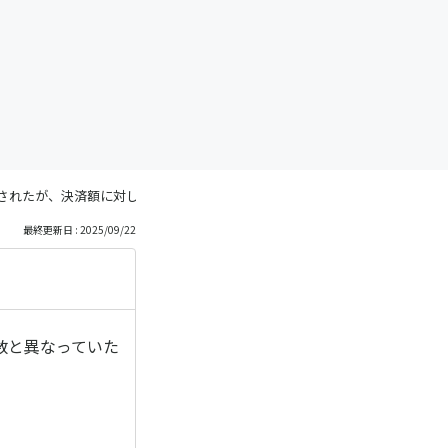
されたが、決済額に対して付与が少ない
最終更新日 : 2025/09/22
数と異なっていた