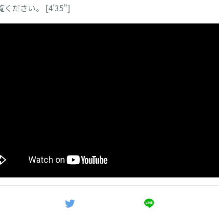
ださい。 [4'35"]