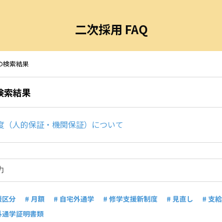
二次採用 FAQ
 の検索結果
の検索結果
証制度（人的保証・機関保証）について
援区分
# 月額
# 自宅外通学
# 修学支援新制度
# 見直し
# 支
宅外通学証明書類