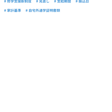
# 修学支援新制度
# 見直し
# 支給期間
# 振込日
# 家計基準
# 自宅外通学証明書類