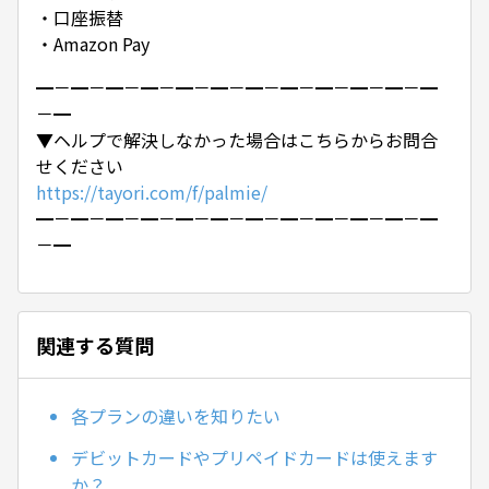
・口座振替
・Amazon Pay
━－━－━－━－━－━－━－━－━－━－━－━
－━
▼ヘルプで解決しなかった場合はこちらからお問合
せください
https://tayori.com/f/palmie/
━－━－━－━－━－━－━－━－━－━－━－━
－━
関連する質問
各プランの違いを知りたい
デビットカードやプリペイドカードは使えます
か？