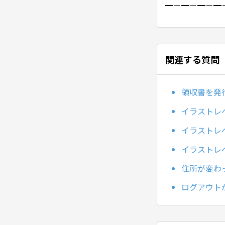
━－━－━－━
関連する質問
領収書を発
イラストレ
イラストレ
イラストレ
住所が変わ
ログアウト