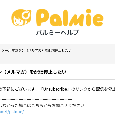
パルミーヘルプ
メールマガジン（メルマガ）を配信停止したい
ン（メルマガ）を配信停止したい
下部にございます、「Unsubscribe」のリンクから配信を停
－━－━－━－━－━－━－━－━－━
しなかった場合はこちらからお問合せください
com/f/palmie/