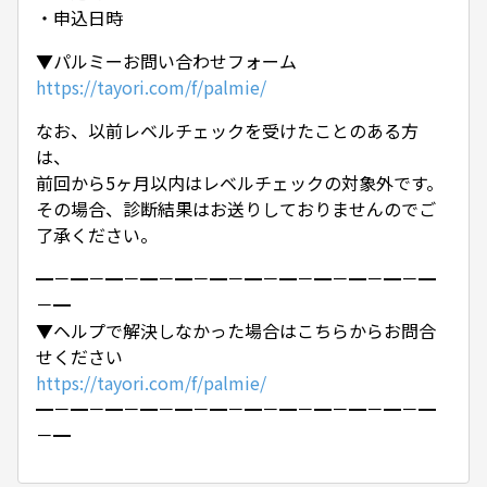
・申込日時
▼パルミーお問い合わせフォーム
https://tayori.com/f/palmie/
なお、以前レベルチェックを受けたことのある方
は、
前回から5ヶ月以内はレベルチェックの対象外です。
その場合、診断結果はお送りしておりませんのでご
了承ください。
━－━－━－━－━－━－━－━－━－━－━－━
－━
▼ヘルプで解決しなかった場合はこちらからお問合
せください
https://tayori.com/f/palmie/
━－━－━－━－━－━－━－━－━－━－━－━
－━