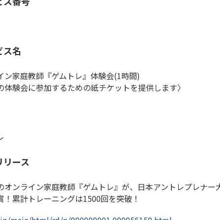
ビス番号
ビス名
イン家庭教師『ゲムトレ』体験会(1時間)
の体験会に参加するための紙チケットを提供します〉
レ
リリース
のオンライン家庭教師『ゲムトレ』が、日本アントレプレナー
賞！累計トレーニングは1500回を突破！
s.jp/main/html/rd/p/000000001.000056150.html