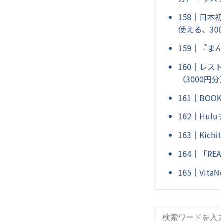
158｜日本
使える、30
159｜『ま
160｜レス
（3000
161｜BOO
162｜Hu
163｜Kic
164｜「RE
165｜Vita