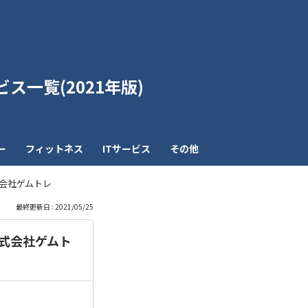
も
っ
ス一覧(2021年版)
と
見
ー
フィットネス
ITサービス
その他
る
式会社ゲムトレ
最終更新日 : 2021/05/25
株式会社ゲムト