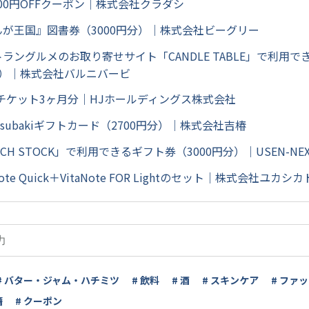
00円OFFクーポン｜株式会社クラダシ
んが王国』図書券（3000円分）｜株式会社ビーグリー
トラングルメのお取り寄せサイト「CANDLE TABLE」で利用
円分）｜株式会社バルニバービ
luチケット3ヶ月分｜HJホールディングス株式会社
hitsubakiギフトカード（2700円分）｜株式会社吉椿
ACH STOCK」で利用できるギフト券（3000円分）｜USEN-NEXT
Note Quick＋VitaNote FOR Lightのセット｜株式会社ユカシカ
# バター・ジャム・ハチミツ
# 飲料
# 酒
# スキンケア
# ファ
籍
# クーポン