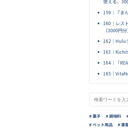
使える、30
159｜『ま
160｜レス
（3000
162｜Hu
163｜Kic
164｜「RE
165｜Vita
# 菓子
# 調味料
# ペット用品
# 書