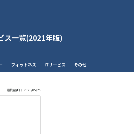
も
っ
ス一覧(2021年版)
と
見
ー
フィットネス
ITサービス
その他
る
最終更新日 : 2021/05/25