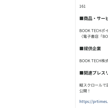
161
■商品・サー
BOOK TECHポ
〈電子書店「BO
■提供企業
BOOK TECH
■関連プレス
縦スクロールで読
公開！
https://prtime