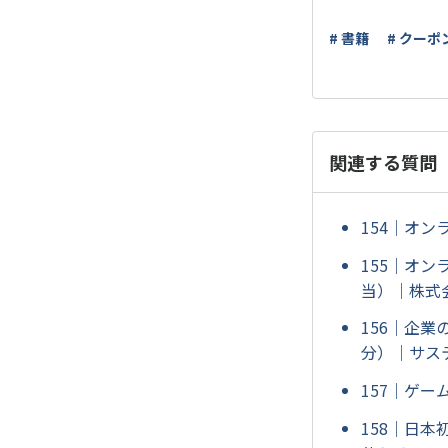
# 書籍
# クーポ
関連する質問
154｜オン
155｜オン
当）｜株式会
156｜企業
分）｜サス
157｜ゲ
158｜日本