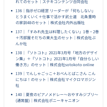
れてのセット｜ステキコンテンツ合同会社
136｜指示ゼロ経営 リーダーが「何もしない」
とうまくいく＋仕事で活かす武士道 北条重時
の家訓48のセット｜株式会社内外出版社
137｜「すみれ先生は料理したくない」1巻・2巻
＋汚部屋そだちの東大生のセット｜株式会社ぶ
んか社
138｜『ソトコト』2021年3月号「地方のデザイ
ン集」＋『ソトコト』2021年1月号「自分らしい
働き方」のセット｜株式会社sotokoto online
139｜でんしゃごっこ＋おべんとばこさん こん
にちは！のセット｜株式会社マイクロマガジン
社
140｜夏夜のピアノメドレー～おやすみジブリ～
(通常盤)｜株式会社ポニーキャニオン