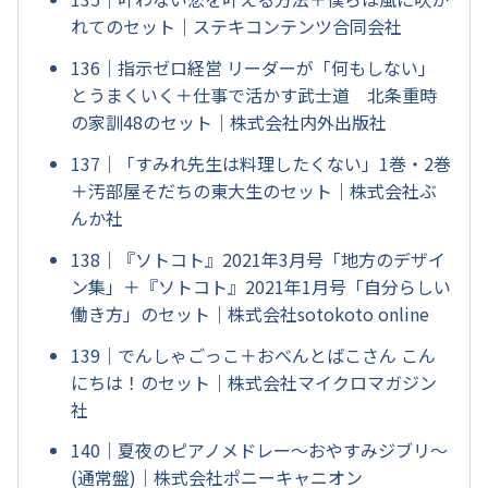
れてのセット｜ステキコンテンツ合同会社
136｜指示ゼロ経営 リーダーが「何もしない」
とうまくいく＋仕事で活かす武士道 北条重時
の家訓48のセット｜株式会社内外出版社
137｜「すみれ先生は料理したくない」1巻・2巻
＋汚部屋そだちの東大生のセット｜株式会社ぶ
んか社
138｜『ソトコト』2021年3月号「地方のデザイ
ン集」＋『ソトコト』2021年1月号「自分らしい
働き方」のセット｜株式会社sotokoto online
139｜でんしゃごっこ＋おべんとばこさん こん
にちは！のセット｜株式会社マイクロマガジン
社
140｜夏夜のピアノメドレー～おやすみジブリ～
(通常盤)｜株式会社ポニーキャニオン