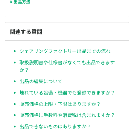
# 出品方法
関連する質問
シェアリングファクトリー出品までの流れ
取扱説明書や仕様書がなくても出品できます
か？
出品の編集について
壊れている設備・機器でも登録できますか？
販売価格の上限・下限はありますか？
販売価格に手数料や消費税は含まれますか？
出品できないものはありますか？