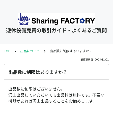
遊休設備売買の取引ガイド・よくあるご質問
TOP
出品について
出品数に制限はありますか？
最終更新日 : 2023/11/21
出品数に制限はありますか？
出品数に制限はございません。
沢山出品していただいても出品料は無料です。不要な
機器があれば沢山出品することをお勧めします。