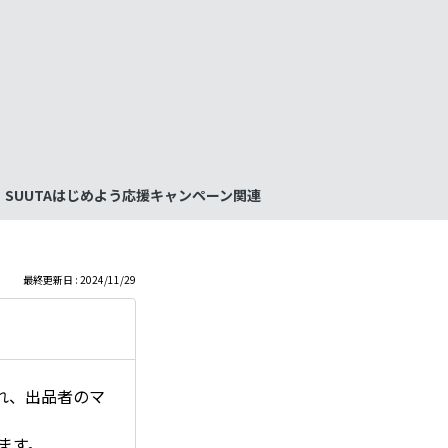
も
っ
と
見
SUUTAはじめよう応援キャンペーン関連
る
最終更新日 : 2024/11/29
れ、出品者のマ
ます。