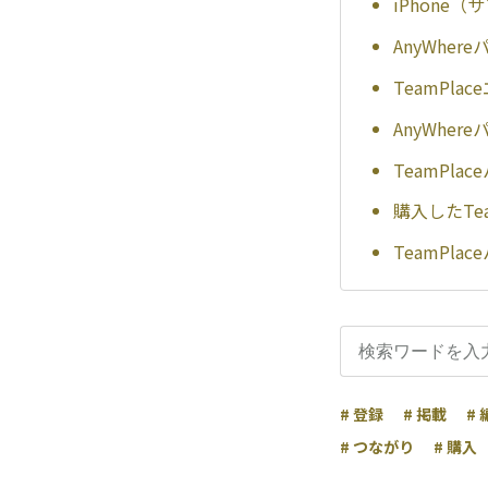
iPhone
AnyWher
TeamPla
AnyWhe
TeamPl
購入したTe
TeamPla
# 登録
# 掲載
# 
# つながり
# 購入