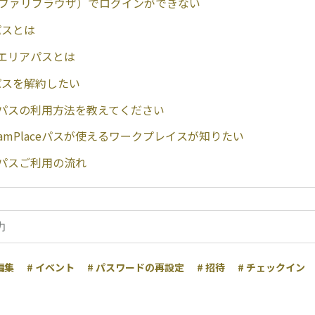
（サファリブラウザ）でログインができない
eパスとは
ceエリアパスとは
reパスを解約したい
aceパスの利用方法を教えてください
amPlaceパスが使えるワークプレイスが知りたい
ceパスご利用の流れ
編集
# イベント
# パスワードの再設定
# 招待
# チェックイン