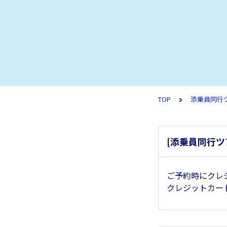
TOP
添乗員同行
[添乗員同行ツ
ご予約時にクレ
クレジットカー