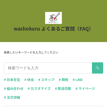
washokuru よくあるご質問（FAQ）
検索したいキーワードを入力してください
# 日本在住
# 休会
# スキップ
# 関税
# LINE
# 組み合わせ
# カスタマイズ
# 配送日数
# マイページ
# 注文詳細