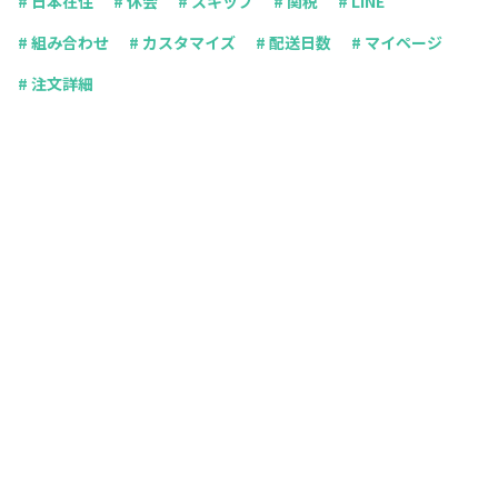
# 日本在住
# 休会
# スキップ
# 関税
# LINE
# 組み合わせ
# カスタマイズ
# 配送日数
# マイページ
# 注文詳細