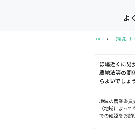
よ
TOP
【環境】ト
ほ場近くに男
農地法等の関
らよいでしょ
地域の農業委員
（地域によって
での確認をお願