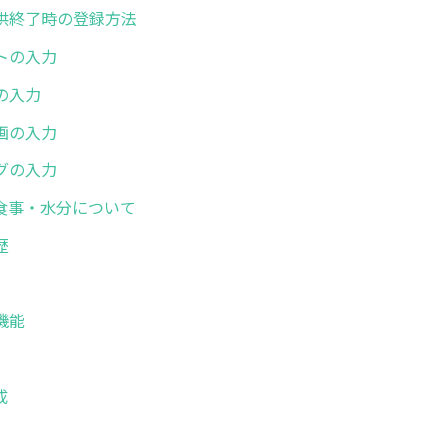
供終了時の登録方法
トの入力
の入力
画の入力
グの入力
食事・水分について
歴
機能
成