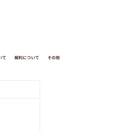
も
っ
と
見
いて
解約について
その他
る