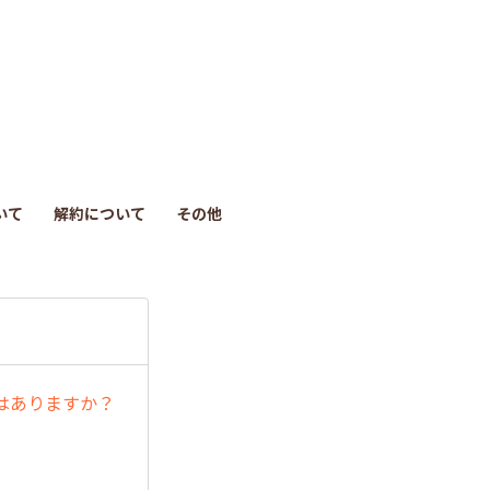
も
っ
と
見
いて
解約について
その他
る
はありますか？