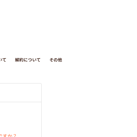
も
っ
と
見
いて
解約について
その他
る
ですか？