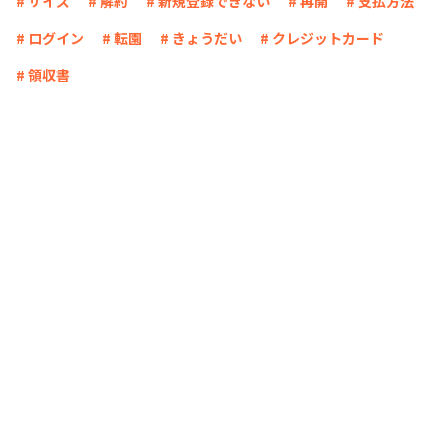
# サイズ
# 解約
# 新規登録できない
# 再開
# 支払方法
# ログイン
# 転園
# きょうだい
# クレジットカード
# 領収書