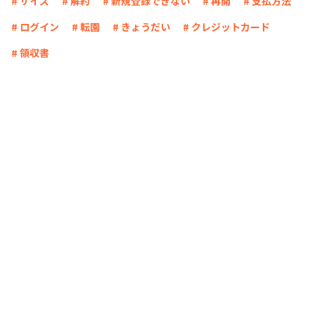
# サイズ
# 解約
# 新規登録できない
# 再開
# 支払方法
# ログイン
# 転園
# きょうだい
# クレジットカード
# 領収書