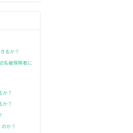
できるか？
を記名被保険者に
るか？
るか？
？
くのか？