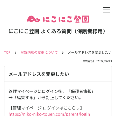
にこにこ登園 よくある質問（保護者様用）
TOP
登録情報の変更について
メールアドレスを変更したい
最終更新日 : 2024/06/13
メールアドレスを変更したい
管理マイページにログイン後、「保護者情報」
→「編集する」から訂正してください。
【管理マイページ ログインはこちら↓】
https://niko-niko-touen.com/parent/login