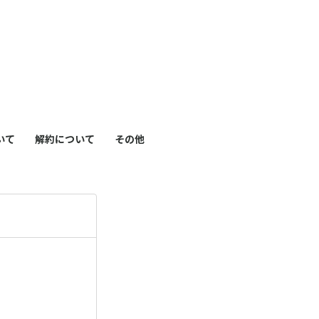
も
っ
）
と
見
いて
解約について
その他
る