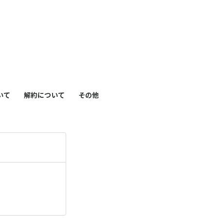
も
っ
）
と
見
いて
解約について
その他
る