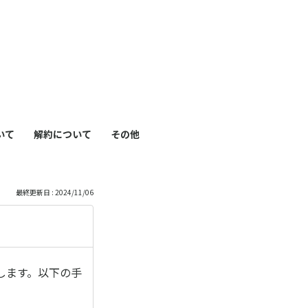
も
っ
）
と
見
いて
解約について
その他
る
最終更新日 : 2024/11/06
します。以下の手