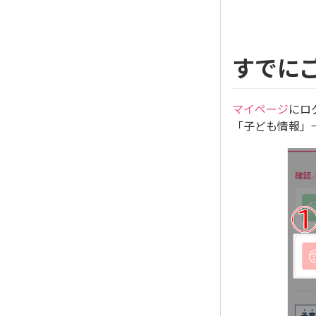
すでに
マイページ
にロ
「子ども情報」