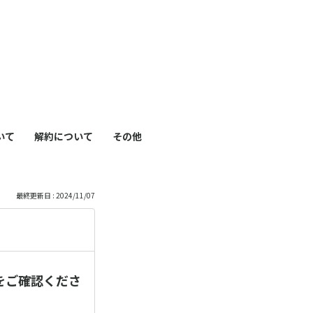
も
っ
）
と
見
いて
解約について
その他
る
最終更新日 : 2024/11/07
をご確認くださ