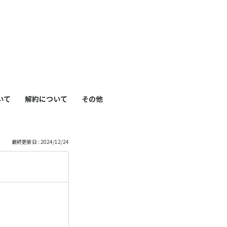
も
っ
）
と
見
いて
解約について
その他
る
最終更新日 : 2024/12/24