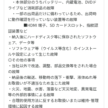
・本体部分のうちバッテリー、内蔵電池、DVDド
ライブなど消耗部品の故障
・一部の出荷品だけに備わっているため、出荷時
に動作確認を行っていない装置等の故障
■HDMI 端子、SD カードスロット、指紋認
証装置など
・納入後にハードディスク等に保存されたソフトウ
ェア、データ等
・ソフトウェア等（ウイルス等含む）のインストー
ルや設定によって生じた故障
◎その他の事項
・当社以外で改造、調整、部品交換等をされた場合
の故障
・納品後の輸送、移動時の落下・衝撃、液体ぬれ等
お取扱いが不適当なため生じた故障
・火災、地震、水害、落雷など天災地変、異常電圧
等の外部的事情による故障
・合理的使用方法に反するお取扱いまたは維持･管理
環境に起因する故障