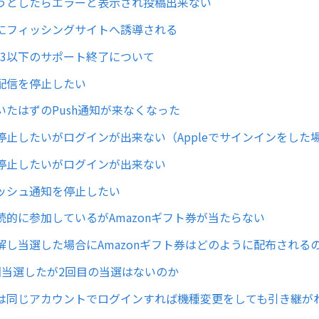
うとしたらエラーと表示され投稿出来ない
にフィッシングサイトへ誘導される
 OS13以下のサポート終了について
配信を停止したい
いたはずのPush通知が来なくなった
停止したいがログインが出来ない（Appleでサインインをした
停止したいがログインが出来ない
ッシュ通知を停止したい
続的に参加しているがAmazonギフト券が当たらない
解し当選した場合にAmazonギフト券はどのように配布される
回当選したが2回目の当選はないのか
は同じアカウントでログインすれば機種変更をしても引き継が