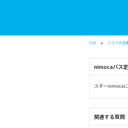
TOP
バスでの定
nimocaバ
スターnimoc
関連する質問