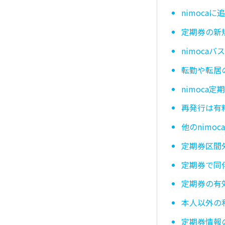
nimoca
定期券の新
nimoca
転勤や転居
nimoca
再発行は有
他のnimo
定期券区間
定期券で同
定期券の有
本人以外の
定期券情報