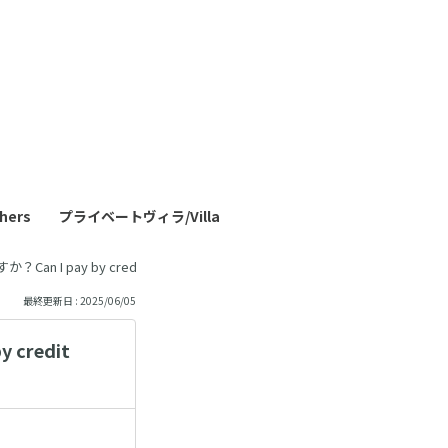
も
っ
と
見
ers
プライベートヴィラ/Villa
る
n I pay by credit cards?
最終更新日 : 2025/06/05
credit