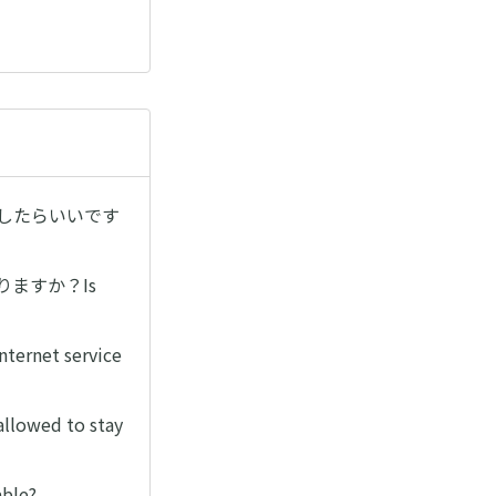
どうしたらいいです
りますか？Is
net service
wed to stay
ble?