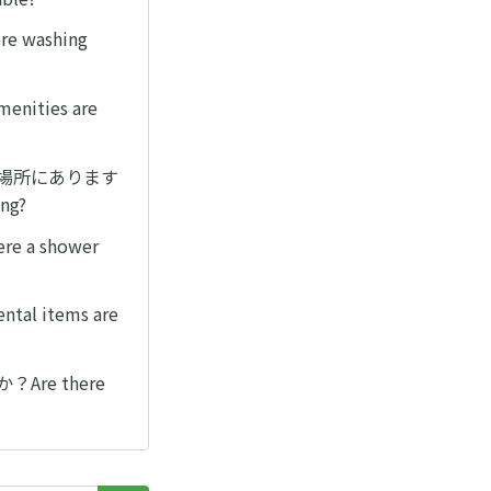
 washing
ties are
同じ場所にあります
ing?
 a shower
 items are
re there