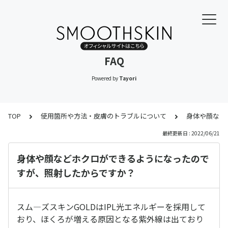
FAQ
Powered by
Tayori
TOP
使用箇所や方法・皮膚のトラブルについて
身体や顔など
最終更新日 : 2022/06/21
身体や顔などホクロができるようになったので
すが、照射したからですか？
スム―ズスキンGOLDはIPL光エネルギーを採用して
おり、ほくろが増える原因となる紫外線は出ており