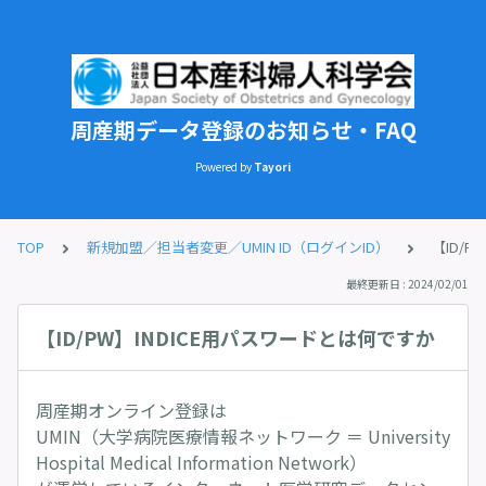
周産期データ登録のお知らせ・FAQ
Powered by
Tayori
TOP
新規加盟／担当者変更／UMIN ID（ログインID）
【ID/
最終更新日 : 2024/02/01
【ID/PW】INDICE用パスワードとは何ですか
周産期オンライン登録は
UMIN（大学病院医療情報ネットワーク ＝ University
Hospital Medical Information Network）