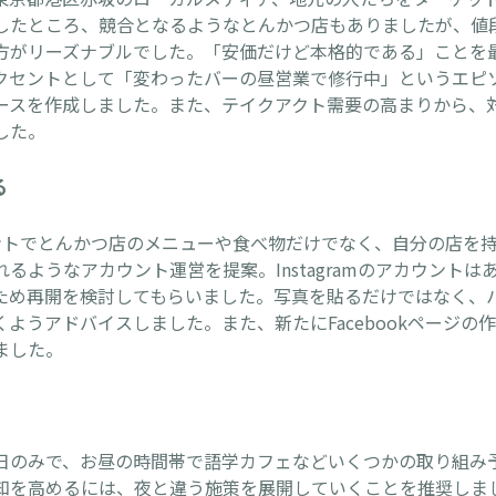
したところ、競合となるようなとんかつ店もありましたが、値
方がリーズナブルでした。「安価だけど本格的である」ことを
クセントとして「変わったバーの昼営業で修行中」というエピ
ースを作成しました。また、テイクアクト需要の高まりから、
した。
る
カウントでとんかつ店のメニューや食べ物だけでなく、自分の店を
るようなアカウント運営を提案。Instagramのアカウントは
ため再開を検討してもらいました。写真を貼るだけではなく、
ようアドバイスしました。また、新たにFacebookページの
ました。
日のみで、お昼の時間帯で語学カフェなどいくつかの取り組み
知を高めるには、夜と違う施策を展開していくことを推奨しま