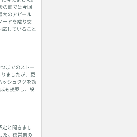
段の面では今回
最大のアピール
ソードを織り交
対応していること
持つまでのストー
ありましたが、更
ハッシュタグを効
作成も提案し、設
予定と聞きまし
した。夜営業の