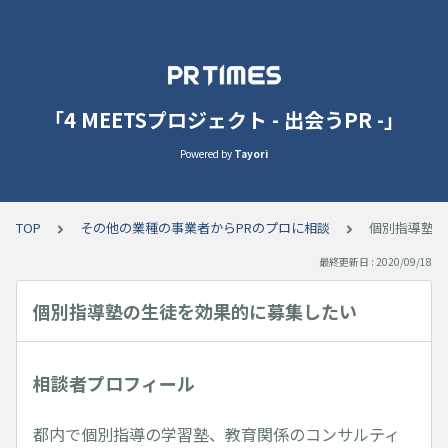
「4 MEETSプロジェクト - 出会うPR -」
Powered by
Tayori
TOP
その他の業種の事業者からPRのプロに相談
個別指導塾の
最終更新日 : 2020/09/18
個別指導塾の生徒を効果的に募集したい
相談者プロフィール
都内で個別指導の学習塾、教育関係のコンサルティ