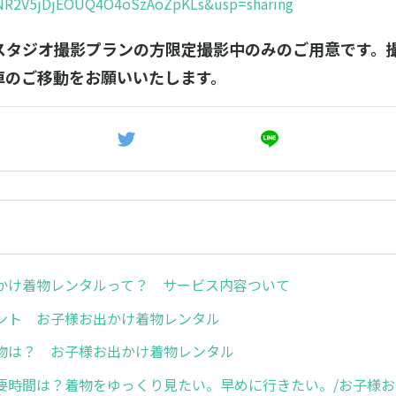
NR2V5jDjEOUQ4O4oSzAoZpKLs&usp=sharing
スタジオ撮影プランの方限定撮影中のみのご用意です。
車のご移動をお願いいたします。
かけ着物レンタルって？ サービス内容ついて
ント お子様お出かけ着物レンタル
物は？ お子様お出かけ着物レンタル
要時間は？着物をゆっくり見たい。早めに行きたい。/お子様