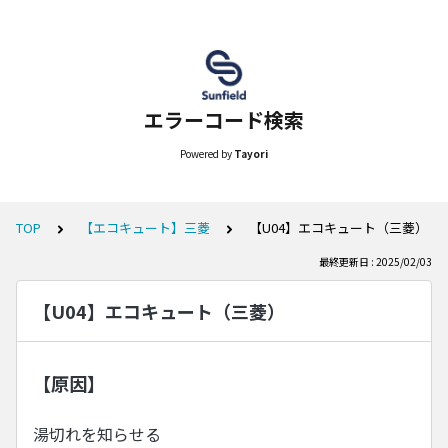
エラーコード検索
Powered by
Tayori
TOP
【エコキュート】三菱
【U04】エコキュート（三菱）
最終更新日 : 2025/02/03
【U04】エコキュート（三菱）
【原因】
湯切れを知らせる