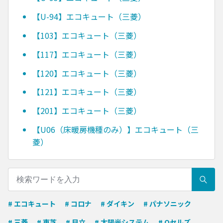
【U-94】エコキュート（三菱）
【103】エコキュート（三菱）
【117】エコキュート（三菱）
【120】エコキュート（三菱）
【121】エコキュート（三菱）
【201】エコキュート（三菱）
【U06（床暖房機種のみ）】エコキュート（三
菱）
# エコキュート
# コロナ
# ダイキン
# パナソニック
# 三菱
# 東芝
# 日立
# 太陽光システム
# Qセルズ