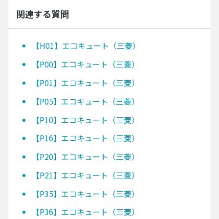
関連する質問
【H01】エコキュート（三菱）
【P00】エコキュート（三菱）
【P01】エコキュート（三菱）
【P05】エコキュート（三菱）
【P10】エコキュート（三菱）
【P16】エコキュート（三菱）
【P20】エコキュート（三菱）
【P21】エコキュート（三菱）
【P35】エコキュート（三菱）
【P36】エコキュート（三菱）