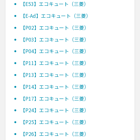
【E53】エコキュート（三菱）
【E-Ad】エコキュート（三菱）
【P02】エコキュート（三菱）
【P03】エコキュート（三菱）
【P04】エコキュート（三菱）
【P11】エコキュート（三菱）
【P13】エコキュート（三菱）
【P14】エコキュート（三菱）
【P17】エコキュート（三菱）
【P24】エコキュート（三菱）
【P25】エコキュート（三菱）
【P26】エコキュート（三菱）