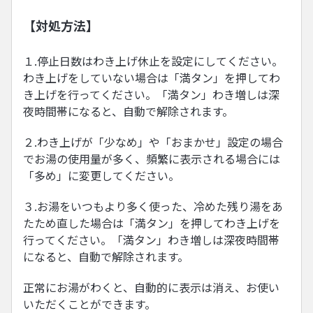
【対処方法】
１.停止日数はわき上げ休止を設定にしてください。
わき上げをしていない場合は「満タン」を押してわ
き上げを行ってください。「満タン」わき増しは深
夜時間帯になると、自動で解除されます。
２.わき上げが「少なめ」や「おまかせ」設定の場合
でお湯の使用量が多く、頻繁に表示される場合には
「多め」に変更してください。
３.お湯をいつもより多く使った、冷めた残り湯をあ
たため直した場合は「満タン」を押してわき上げを
行ってください。「満タン」わき増しは深夜時間帯
になると、自動で解除されます。
正常にお湯がわくと、自動的に表示は消え、お使い
いただくことができます。