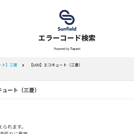
エラーコード検索
Powered by
Tayori
ート】三菱
【U03】エコキュート（三菱）
キュート（三菱）
えられます。
の湯張りに異常