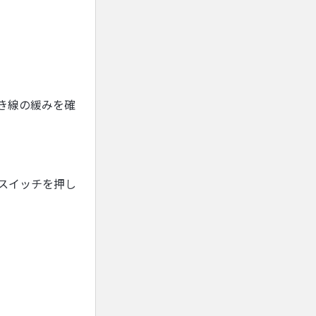
き線の緩みを確
スイッチを押し