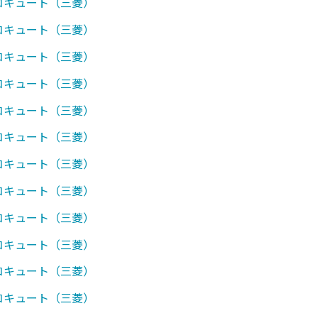
エコキュート（三菱）
エコキュート（三菱）
エコキュート（三菱）
エコキュート（三菱）
エコキュート（三菱）
エコキュート（三菱）
エコキュート（三菱）
エコキュート（三菱）
エコキュート（三菱）
エコキュート（三菱）
エコキュート（三菱）
エコキュート（三菱）