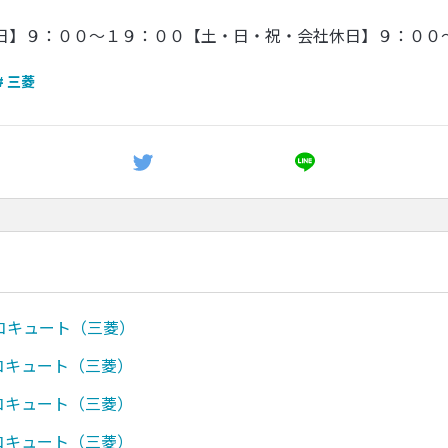
日】９：００〜１９：００【土・日・祝・会社休日】９：００
# 三菱
エコキュート（三菱）
エコキュート（三菱）
エコキュート（三菱）
エコキュート（三菱）