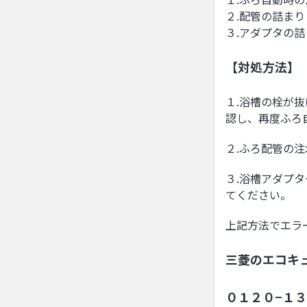
２.配管の詰まり
３.アダプタの詰
【対処方法】
１.浴槽の栓が
認し、再度ふろ
２.ふろ配管の
３.浴槽アダプ
てください。
上記方法でエラ
三菱のエコキ
０１２０−１３