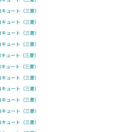
エコキュート（三菱）
エコキュート（三菱）
エコキュート（三菱）
エコキュート（三菱）
エコキュート（三菱）
エコキュート（三菱）
エコキュート（三菱）
エコキュート（三菱）
エコキュート（三菱）
エコキュート（三菱）
エコキュート（三菱）