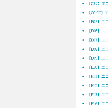
【C32】
【CC:CC
【E05】
【E06】
【E07】
【E08】
【E09】
【E10】
【E11】
【E12】
【E13】
【E16】