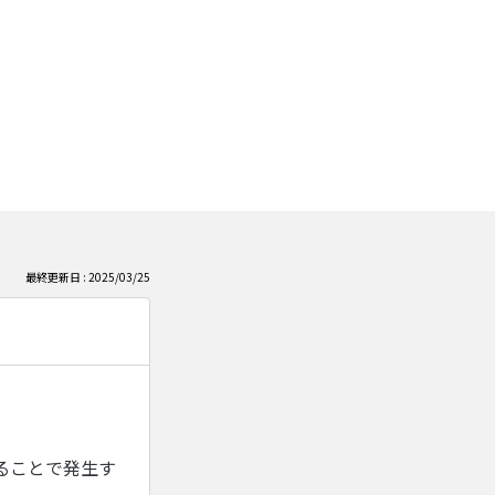
最終更新日 : 2025/03/25
ることで発生す