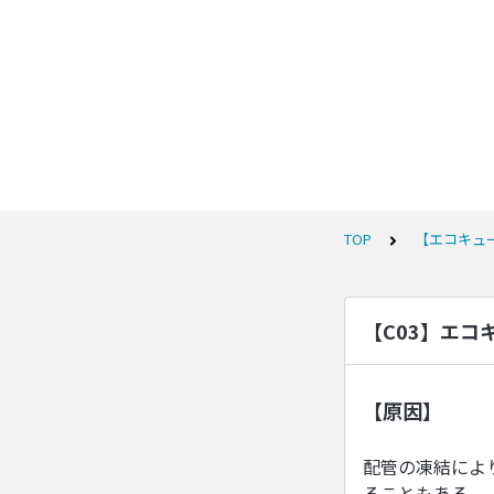
TOP
【エコキュ
【C03】エコ
【原因】
配管の凍結によ
ることもある