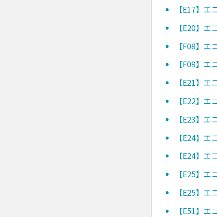
【E17】
【E20】
【F08】
【F09】
【E21】
【E22】
【E23】
【E24】
【E24】
【E25】
【E25】
【E51】