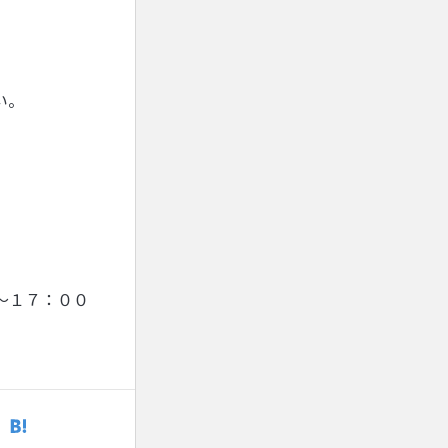
い。
〜１７：００