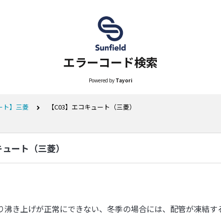
エラーコード検索
Powered by
Tayori
ート】三菱
【C03】エコキュート（三菱）
キュート（三菱）
り沸き上げが正常にできない、冬季の場合には、配管が凍結す