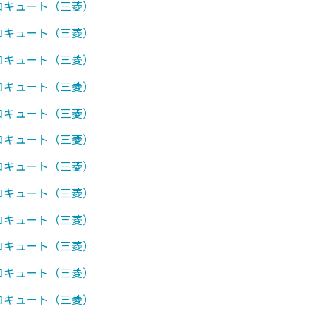
エコキュート（三菱）
エコキュート（三菱）
エコキュート（三菱）
エコキュート（三菱）
エコキュート（三菱）
エコキュート（三菱）
エコキュート（三菱）
エコキュート（三菱）
エコキュート（三菱）
エコキュート（三菱）
エコキュート（三菱）
エコキュート（三菱）