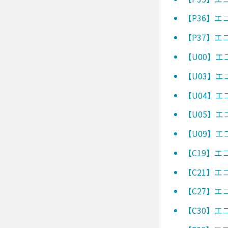
【P36】
【P37】
【U00】
【U03】
【U04】
【U05】
【U09】
【C19】
【C21】
【C27】
【C30】