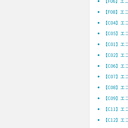
【F06】
【F08】
【C04】
【C05】
【C01】
【C02】
【C06】
【C07】
【C08】
【C09】
【C11】
【C12】