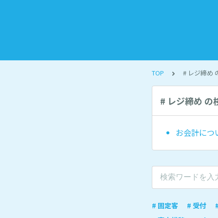
TOP
# レジ締め
# レジ締め 
お会計につ
# 固定客
# 受付