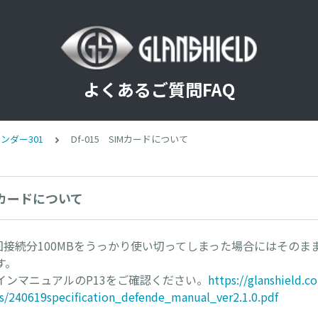
よくあるご質問FAQ
ンダー301
Df-015 SIMカードについて
IMカードについて
初回接続分100MBをうっかり使い切ってしまった場合にはそのま
す。
インマニュアルのP13をご確認ください。
https://glanshield.
s/240619specification_defende_manual_ver2.1.0.pdf