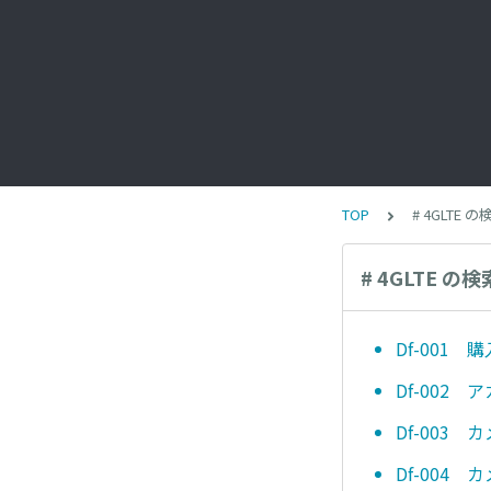
TOP
# 4GLTE 
# 4GLTE の
Df-001 
Df-002
Df-003
Df-004