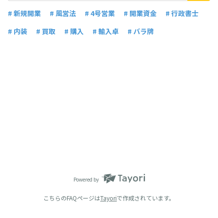
# 新規開業
# 風営法
# 4号営業
# 開業資金
# 行政書士
# 内装
# 買取
# 購入
# 輸入卓
# バラ牌
Powered by
こちらのFAQページは
Tayori
で作成されています。