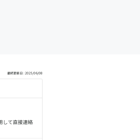
っ
と
見
る
最終更新日 : 2025/06/08
用して直接連絡